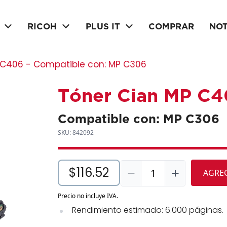
RICOH
PLUS IT
COMPRAR
NOT
P C406 - Compatible con: MP C306
Tóner Cian MP C
Compatible con: MP C306
SKU: 842092
$116.52
1
AGREG
Precio no incluye IVA.
Rendimiento estimado: 6.000 páginas.