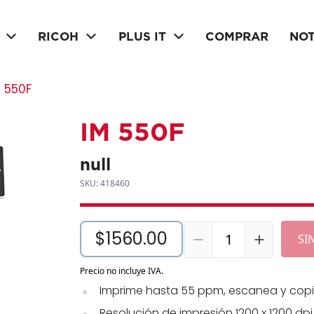
RICOH
PLUS IT
COMPRAR
NOT
M 550F
IM 550F
null
SKU: 418460
$1560.00
1
SI
Precio no incluye IVA.
Imprime hasta 55 ppm, escanea y copi
Resolución de impresión 1200 x 1200 dpi