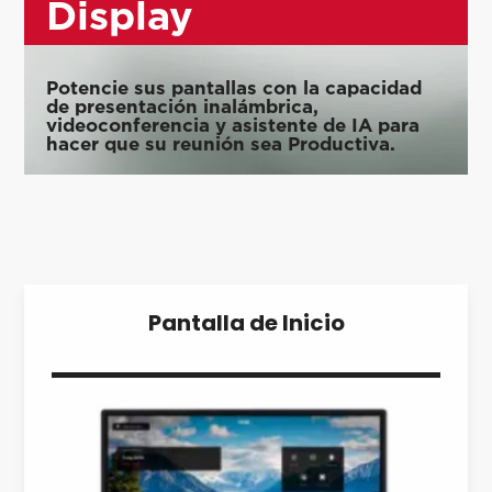
Display
Potencie sus
pantallas con la capacidad
de presentación inalámbrica
,
videoconferencia
y
asistente de IA
para
hacer que su reunión sea Productiva.
Pantalla de Inicio