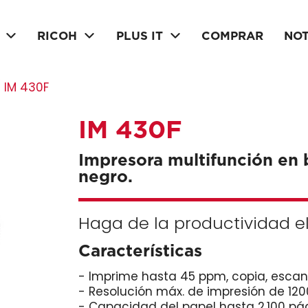
RICOH
PLUS IT
COMPRAR
NOT
/ IM 430F
IM 430F
Impresora multifunción en 
negro.
Haga de la productividad el
Características
- Imprime hasta 45 ppm, copia, escane
- Resolución máx. de impresión de 1200
- Capacidad del papel hasta 2.100 pá