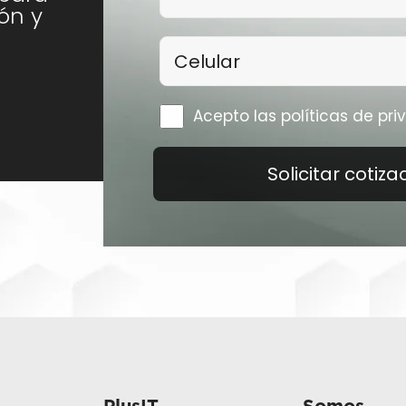
ón y
Acepto las políticas de pr
Solicitar cotiza
PlusIT
Somos